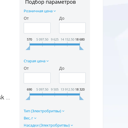
Подбор параметров
Розничная цена
От
До
570
5 097.50
9 625
14 152.50
18 680
Старая цена
От
До
690
5 097.50
9 505
13 912.50
18 320
Электробритва Berdsk 3302AC в Москве
Тип (Электробритвы)
Вес, г
Насадки (Электробритвы)