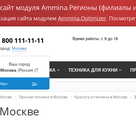
айт модуля Ammina.Регионы (филиалы и
изация сайта модулем
Ammina.Optimizer
. Посмотре
Время работы: с 9 до 18
 800 111-11-11
город:
Москва
Ваш город
СТРАИВАЕМАЯ ТЕХНИКА
ТЕХНИКА ДЛЯ КУХНИ
П
Москва
(Россия )?
Нет
Да
Москве
Прочая техника в Москве
Красота и гигиена в Москве
 Москве