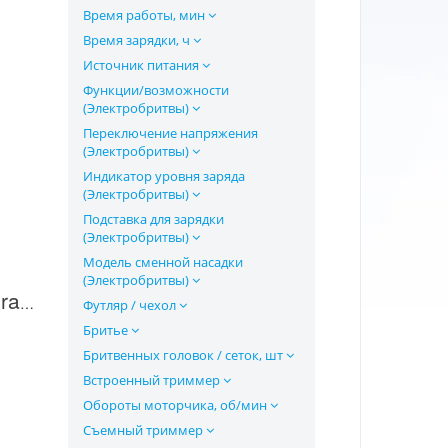
Время работы, мин
Время зарядки, ч
Источник питания
Функции/возможности
(Электробритвы)
Переключение напряжения
(Электробритвы)
Индикатор уровня заряда
(Электробритвы)
Подставка для зарядки
(Электробритвы)
Модель сменной насадки
(Электробритвы)
Электробритва Carrera CRR-421 в Москве
Футляр / чехол
Бритье
Бритвенных головок / сеток, шт
Встроенный триммер
Обороты моторчика, об/мин
Съемный триммер