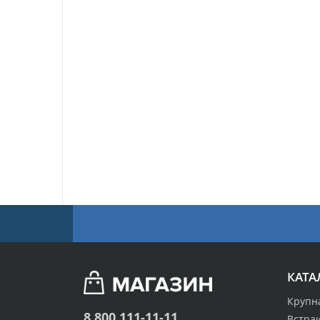
КАТА
Крупн
8 800 111-11-11
Встра